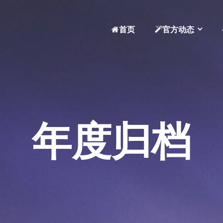
首页
官方动态
年度归档