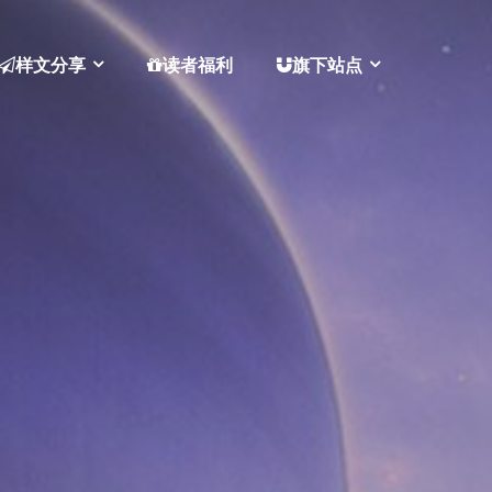
样文分享
读者福利
旗下站点