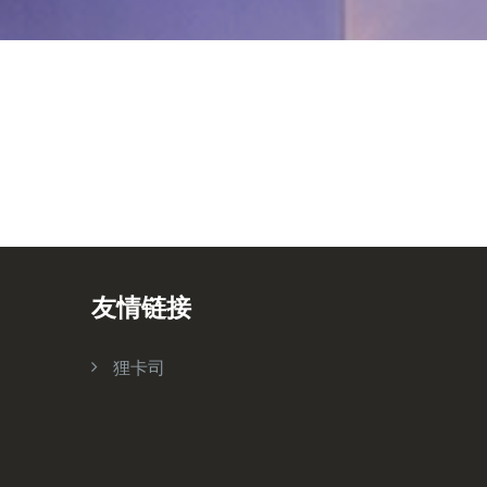
友情链接
狸卡司