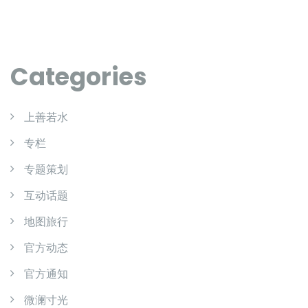
Categories
上善若水
专栏
专题策划
互动话题
地图旅行
官方动态
官方通知
微澜寸光