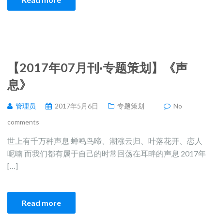
【2017年07月刊·专题策划】《声
息》
管理员
2017年5月6日
专题策划
No
comments
世上有千万种声息 蝉鸣鸟啼、潮涨云归、叶落花开、恋人
呢喃 而我们都有属于自己的时常回荡在耳畔的声息 2017年
[…]
Read more