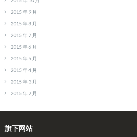
2015 年 10 月
2015 年 9 月
2015 年 8 月
2015 年 7 月
2015 年 6 月
2015 年 5 月
2015 年 4 月
2015 年 3 月
2015 年 2 月
旗下网站