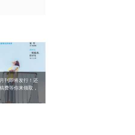
8月刊即将发行！还
刊稿费等你来领取，