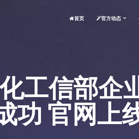
首页
官方动态
化工信部企业
成功 官网上