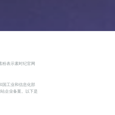
素粉表示素时纪官网
和国工业和信息化部
得网站企业备案。以下是