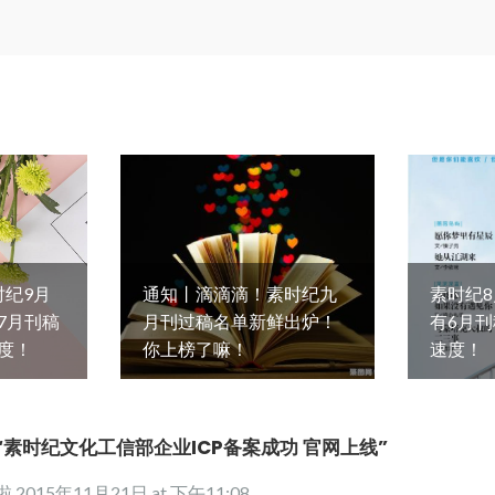
时纪9月
通知丨滴滴滴！素时纪九
素时纪
7月刊稿
月刊过稿名单新鲜出炉！
有6月
度！
你上榜了嘛！
速度！
“
素时纪文化工信部企业ICP备案成功 官网上线
”
啦
2015年11月21日 at 下午11:08