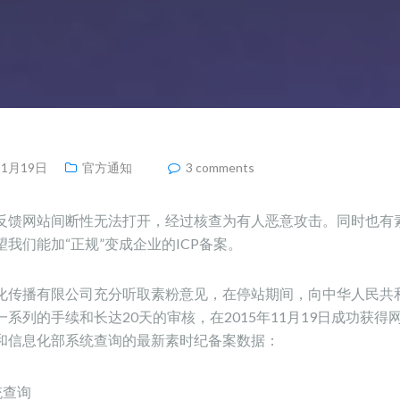
11月19日
官方通知
3 comments
反馈网站间断性无法打开，经过核查为有人恶意攻击。同时也有
我们能加“正规”变成企业的ICP备案。
化传播有限公司充分听取素粉意见，在停站期间，向中华人民共
系列的手续和长达20天的审核，在2015年11月19日成功获
和信息化部系统查询的最新素时纪备案数据：