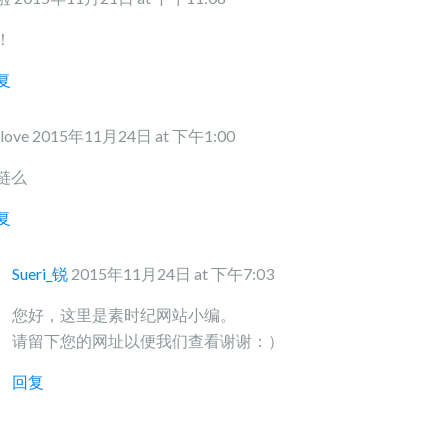
！
复
nlove
2015年11月24日 at 下午1:00
链么
复
Sueri_锐
2015年11月24日 at 下午7:03
您好，这里是素时纪网站小编。
请留下您的网址以便我们查看谢谢：）
回复