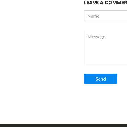
LEAVE A COMME