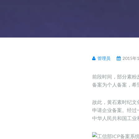
管理员
2015年
前段时间，部分素粉
备案为个人备案，希望
故此，黄石素时纪文
申请企业备案。经过一
中华人民共和国工业