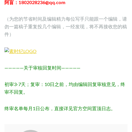
阿盲：1802028236@qq.com
（为您的节省时间及编辑精力每位写手只能跟一个编辑，请
勿一篇稿子重复投几个编辑，一经发现，将不再接收您的稿
件）
—————关于审核回复时间—————
初审3-7天；复审：10日之前，均由编辑回复审核意见，终
审不回复。
终审名单每月1日公布，直接详见官方空间置顶日志。