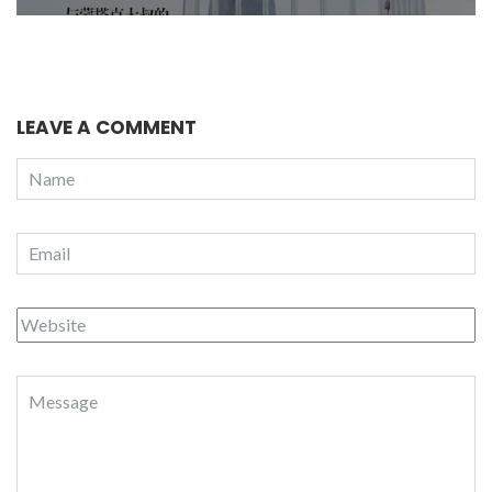
LEAVE A COMMENT