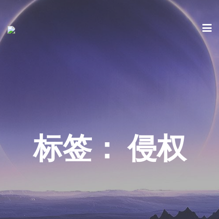
标签：
侵权