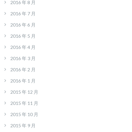
2016 年 8 月
2016 年 7 月
2016 年 6 月
2016 年 5 月
2016 年 4 月
2016 年 3 月
2016 年 2 月
2016 年 1 月
2015 年 12 月
2015 年 11 月
2015 年 10 月
2015 年 9 月