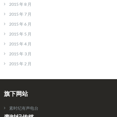
2015 年 8 月
2015 年 7 月
2015 年 6 月
2015 年 5 月
2015 年 4 月
2015 年 3 月
2015 年 2 月
旗下网站
素时纪有声电台