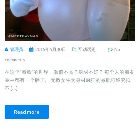
管理员
2015年5月30日
互动话题
No
comments
在这个“看脸”的世界，颜值不高？身材不好？ 每个人的朋友
圈中都有一个胖子。 无数女生为身材疯狂的减肥可终究抵
不 […]
Read more