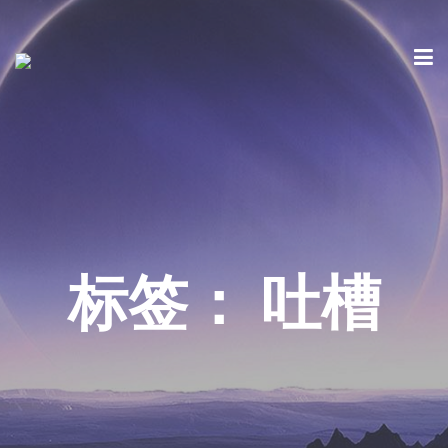
标签：
吐槽