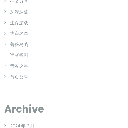
样文分享
深深深蓝
生存游戏
终审名单
蔷薇岛屿
读者福利
青春之星
首页公告
Archive
2024 年 3 月