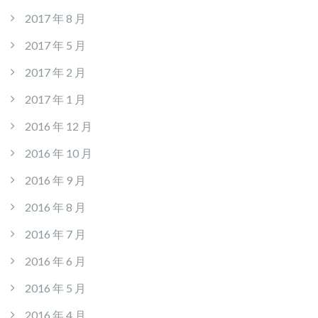
2017 年 8 月
2017 年 5 月
2017 年 2 月
2017 年 1 月
2016 年 12 月
2016 年 10 月
2016 年 9 月
2016 年 8 月
2016 年 7 月
2016 年 6 月
2016 年 5 月
2016 年 4 月