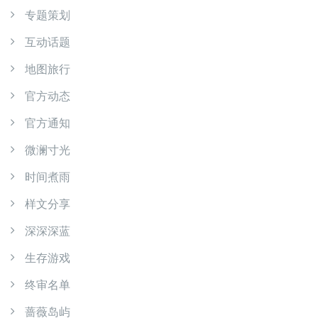
专题策划
互动话题
地图旅行
官方动态
官方通知
微澜寸光
时间煮雨
样文分享
深深深蓝
生存游戏
终审名单
蔷薇岛屿