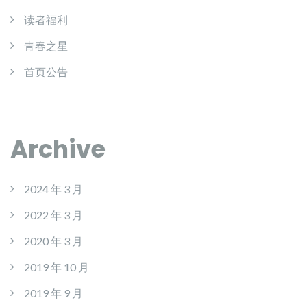
读者福利
青春之星
首页公告
Archive
2024 年 3 月
2022 年 3 月
2020 年 3 月
2019 年 10 月
2019 年 9 月