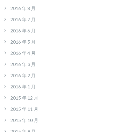
2016 年 8 月
2016 年 7 月
2016 年 6 月
2016 年 5 月
2016 年 4 月
2016 年 3 月
2016 年 2 月
2016 年 1 月
2015 年 12 月
2015 年 11 月
2015 年 10 月
2015 年 9 月