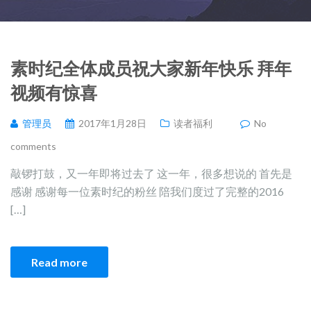
素时纪全体成员祝大家新年快乐 拜年
视频有惊喜
管理员
2017年1月28日
读者福利
No
comments
敲锣打鼓，又一年即将过去了 这一年，很多想说的 首先是
感谢 感谢每一位素时纪的粉丝 陪我们度过了完整的2016
[…]
Read more