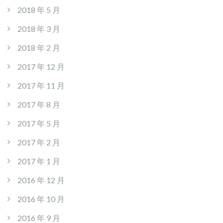
2018 年 5 月
2018 年 3 月
2018 年 2 月
2017 年 12 月
2017 年 11 月
2017 年 8 月
2017 年 5 月
2017 年 2 月
2017 年 1 月
2016 年 12 月
2016 年 10 月
2016 年 9 月