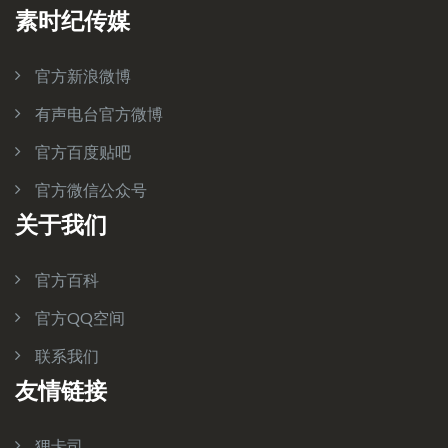
素时纪传媒
官方新浪微博
有声电台官方微博
官方百度贴吧
官方微信公众号
关于我们
官方百科
官方QQ空间
联系我们
友情链接
狸卡司