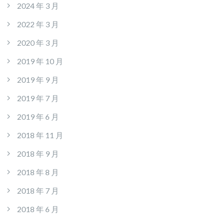
2024 年 3 月
2022 年 3 月
2020 年 3 月
2019 年 10 月
2019 年 9 月
2019 年 7 月
2019 年 6 月
2018 年 11 月
2018 年 9 月
2018 年 8 月
2018 年 7 月
2018 年 6 月