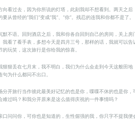
方向看过去，因为你所说的灯塔，此刻我却不想看到。两天之后
要从曾经的“我们”变成“我”、“你”。残忍的连我和你都不是了。
沉默不语。回到酒店之后，我和你各自回到自己的房间，关上房
。我看了看手表，多想今天是四月三号，那样的话，我就可以告
节的玩笑，这次旅行是你给我的惊喜。
我狠狠丢在七月末，我不明白，我们为什么会走到今天这般田地
连句为什么都问不出口。
场分开旅行当作彼此最美好记忆的也是你，喋喋不休的也是你，
会难过吗？和我分开原来是这么值得庆祝的一件事情吗？
亲口问问你，可你也是知道的，生性倔强的我，你只字不提我便