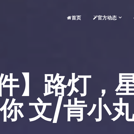
首页
官方动态
件】路灯，
你 文/肯小