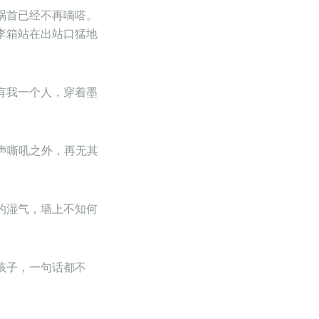
祸首已经不再嘀嗒。
李箱站在出站口猛地
有我一个人，穿着墨
声嘶吼之外，再无其
的湿气，墙上不知何
孩子，一句话都不