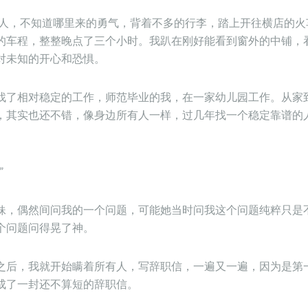
一个人，不知道哪里来的勇气，背着不多的行李，踏上开往横店的
的车程，整整晚点了三个小时。我趴在刚好能看到窗外的中铺，
对未知的开心和恐惧。
找了相对稳定的工作，师范毕业的我，在一家幼儿园工作。从家
，其实也还不错，像身边所有人一样，过几年找一个稳定靠谱的
。
”
妹，偶然间问我的一个问题，可能她当时问我这个问题纯粹只是
个问题问得晃了神。
之后，我就开始瞒着所有人，写辞职信，一遍又一遍，因为是第
成了一封还不算短的辞职信。