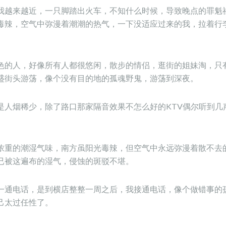
我越来越近，一只脚踏出火车，不知什么时候，导致晚点的罪魁
毒辣，空气中弥漫着潮潮的热气，一下没适应过来的我，拉着行
色的人，好像所有人都很悠闲，散步的情侣，逛街的姐妹淘，只
盛街头游荡，像个没有目的地的孤魂野鬼，游荡到深夜。
是人烟稀少，除了路口那家隔音效果不怎么好的KTV偶尔听到几
浓重的潮湿气味，南方虽阳光毒辣，但空气中永远弥漫着散不去
已被这遍布的湿气，侵蚀的斑驳不堪。
一通电话，是到横店整整一周之后，我接通电话，像个做错事的
己太过任性了。