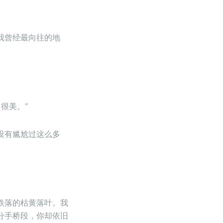
我曾经最向往的地
很美。”
没有尴尬过这么多
跌落的枯黄落叶。我
分手桥段，你却依旧