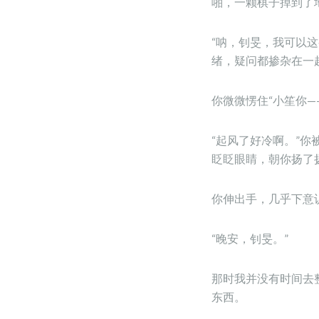
啪，一颗棋子掉到了
“呐，钊旻，我可以
绪，疑问都掺杂在一
你微微愣住“小笙你—
“起风了好冷啊。”
眨眨眼睛，朝你扬了
你伸出手，几乎下意
“晚安，钊旻。”
那时我并没有时间去
东西。