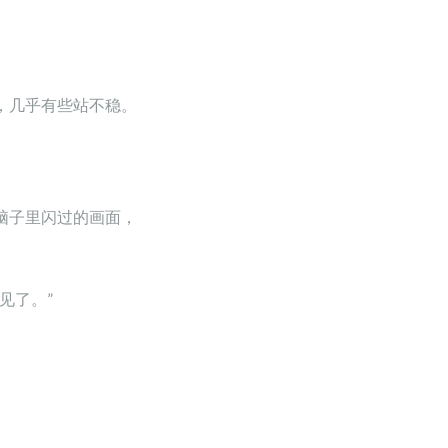
，几乎有些站不稳。
脑子里闪过的画面，
见了。”