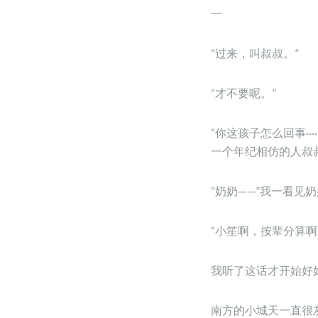
一
“过来，叫叔叔。”
“才不要呢。”
“你这孩子怎么回事·
一个年纪相仿的人叔
“奶奶——”我一看
“小笙啊，按辈分算
我听了这话才开始好
南方的小城天一直很