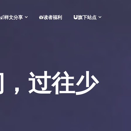
样文分享
读者福利
旗下站点
间，过往少