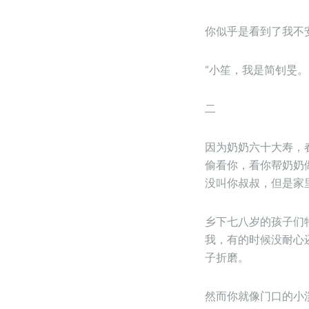
你似乎是看到了我不
“小笙，我是简钊旻。
二
因为奶奶六十大寿，
偷看你，看你帮奶奶
没叫你叔叔，但是家
乡下七八岁的孩子们
我，有的时候没耐心
子折磨。
然而你就像门口的小