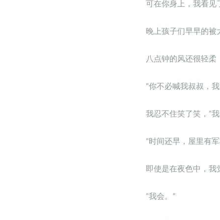
可在你身上，我看见
晚上孩子们早早的被
八点钟的风还很轻柔
“你不必喊我叔叔，我
我忍不住笑了笑，“
“时间还早，屋里有军
即使是在夜色中，我
“我会。”