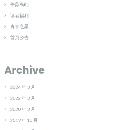
蔷薇岛屿
读者福利
青春之星
首页公告
Archive
2024 年 3 月
2022 年 3 月
2020 年 3 月
2019 年 10 月