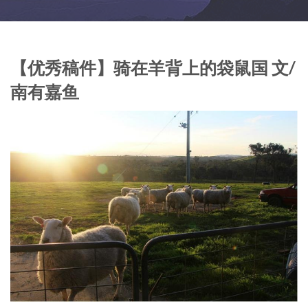
【优秀稿件】骑在羊背上的袋鼠国 文/
南有嘉鱼