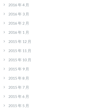
2016 年 4 月
2016 年 3 月
2016 年 2 月
2016 年 1 月
2015 年 12 月
2015 年 11 月
2015 年 10 月
2015 年 9 月
2015 年 8 月
2015 年 7 月
2015 年 6 月
2015 年 5 月