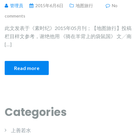
管理员
2015年6月6日
地图旅行
No
comments
此文发表于《素时纪》2015年05月刊；【地图旅行】投稿
栏目样文参考，谢绝他用 《骑在羊背上的袋鼠国》 文╱南
[…]
Read more
Categories
上善若水