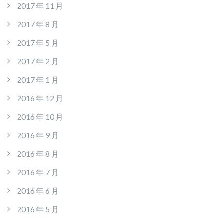
2017 年 11 月
2017 年 8 月
2017 年 5 月
2017 年 2 月
2017 年 1 月
2016 年 12 月
2016 年 10 月
2016 年 9 月
2016 年 8 月
2016 年 7 月
2016 年 6 月
2016 年 5 月