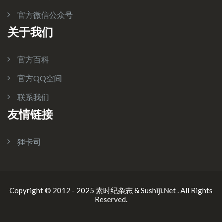
官方微信公众号
关于我们
官方百科
官方QQ空间
联系我们
友情链接
狸卡司
Copyright © 2012 - 2025 素时纪杂志 & Sushiji.Net . All Rights
Reserved.