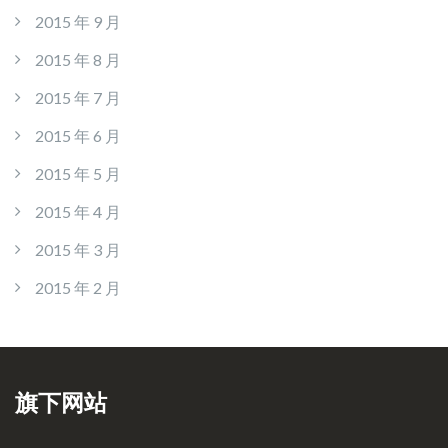
2015 年 9 月
2015 年 8 月
2015 年 7 月
2015 年 6 月
2015 年 5 月
2015 年 4 月
2015 年 3 月
2015 年 2 月
旗下网站