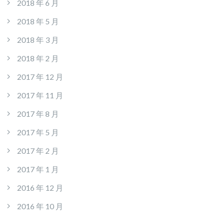
2018 年 6 月
2018 年 5 月
2018 年 3 月
2018 年 2 月
2017 年 12 月
2017 年 11 月
2017 年 8 月
2017 年 5 月
2017 年 2 月
2017 年 1 月
2016 年 12 月
2016 年 10 月