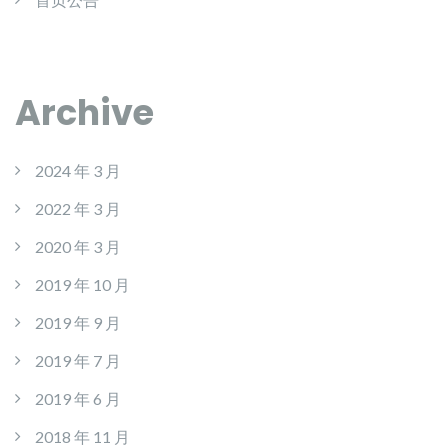
Archive
2024 年 3 月
2022 年 3 月
2020 年 3 月
2019 年 10 月
2019 年 9 月
2019 年 7 月
2019 年 6 月
2018 年 11 月