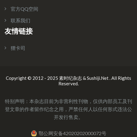
官方QQ空间
联系我们
友情链接
狸卡司
Copyright © 2012 - 2025 素时纪杂志 & Sushiji.Net . All Rights
Reserved.
特别声明：本杂志目前为非营利性刊物，仅供内部员工及刊
登文章的作者留作纪念之用，严禁任何人以任何形式违法公
开发行售卖。
鄂公网安备42020202000072号