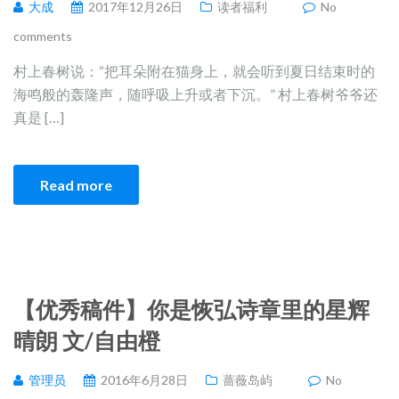
大成
2017年12月26日
读者福利
No
comments
村上春树说：“把耳朵附在猫身上，就会听到夏日结束时的
海鸣般的轰隆声，随呼吸上升或者下沉。” 村上春树爷爷还
真是 […]
Read more
【优秀稿件】你是恢弘诗章里的星辉
晴朗 文/自由橙
管理员
2016年6月28日
蔷薇岛屿
No