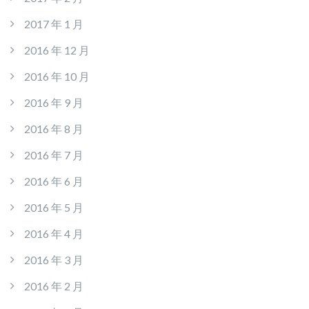
2017 年 1 月
2016 年 12 月
2016 年 10 月
2016 年 9 月
2016 年 8 月
2016 年 7 月
2016 年 6 月
2016 年 5 月
2016 年 4 月
2016 年 3 月
2016 年 2 月