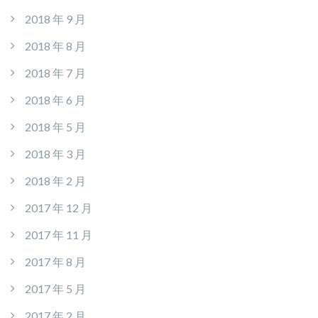
2018 年 9 月
2018 年 8 月
2018 年 7 月
2018 年 6 月
2018 年 5 月
2018 年 3 月
2018 年 2 月
2017 年 12 月
2017 年 11 月
2017 年 8 月
2017 年 5 月
2017 年 2 月