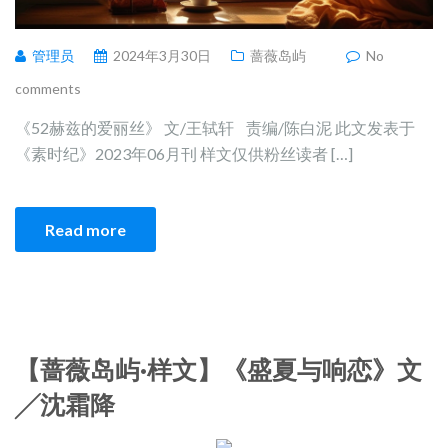
管理员
2024年3月30日
蔷薇岛屿
No
comments
《52赫兹的爱丽丝》 文/王轼轩 责编/陈白泥 此文发表于
《素时纪》2023年06月刊 样文仅供粉丝读者 […]
Read more
【蔷薇岛屿·样文】《盛夏与响恋》文
╱沈霜降